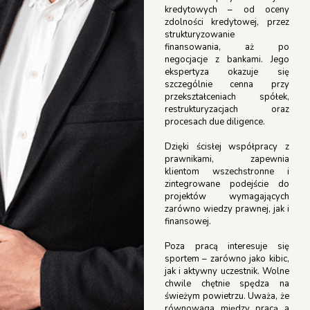
kredytowych – od oceny
zdolności kredytowej, przez
strukturyzowanie
finansowania, aż po
negocjacje z bankami. Jego
ekspertyza okazuje się
szczególnie cenna przy
przekształceniach spółek,
restrukturyzacjach oraz
procesach due diligence.
Dzięki ścisłej współpracy z
prawnikami, zapewnia
klientom wszechstronne i
zintegrowane podejście do
projektów wymagających
zarówno wiedzy prawnej, jak i
finansowej.
Poza pracą interesuje się
sportem – zarówno jako kibic,
jak i aktywny uczestnik. Wolne
chwile chętnie spędza na
świeżym powietrzu. Uważa, że
równowaga między pracą a