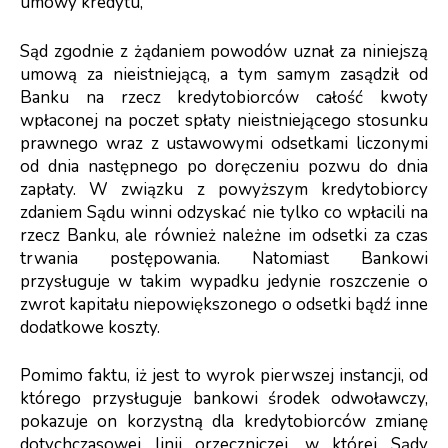
umowy kredytu,
Sąd zgodnie z żądaniem powodów uznał za niniejszą
umową za nieistniejącą, a tym samym zasądził od
Banku na rzecz kredytobiorców całość kwoty
wpłaconej na poczet spłaty nieistniejącego stosunku
prawnego wraz z ustawowymi odsetkami liczonymi
od dnia następnego po doręczeniu pozwu do dnia
zapłaty. W związku z powyższym kredytobiorcy
zdaniem Sądu winni odzyskać nie tylko co wpłacili na
rzecz Banku, ale również należne im odsetki za czas
trwania postępowania. Natomiast Bankowi
przysługuje w takim wypadku jedynie roszczenie o
zwrot kapitału niepowiększonego o odsetki bądź inne
dodatkowe koszty.
Pomimo faktu, iż jest to wyrok pierwszej instancji, od
którego przysługuje bankowi środek odwoławczy,
pokazuje on korzystną dla kredytobiorców zmianę
dotychczasowej linii orzeczniczej, w której Sądy