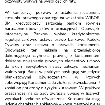
oczywisty wpływa na wysokość ich raty.
W komparycji pozwów o ustalenie nieistnienia
stosunku prawnego opartego na wskaźniku WIBOR
3M kredytobiorcy zarzucają bankom również
naruszenie obowiązków informacyjnych. Obowiązki
informacyjne Banków wobec kredytobiorców
reguluje zarówno ustawa prawo bankowe, Kodeks
Cywilny oraz ustawa o prawach konsumenta.
Obowiązek ten nakłada na przedsiębiorcę
dokonującego czynności prawnej z konsumentem
dokładne objaśnienie głównych elementów umowy
do jakich niewątpliwie należy zaliczyć mechanizm
waloryzacji. Banki w praktyce posługują się jedynie
blankietowymi oświadczeniami, w których
zobowiązują Konsumenta do złożenia oświadczenia, iż
został on pouczony o ryzyku kursowym. W praktyce
orzeczniczej na co Sądy zwracają uwagę w licznych
wyrokach rzekome oświadczenia Konsumenta mają
jedynie charakter blankietowy – konsumentowi nie są