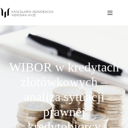
WIBOR w kredytach
złotówkowych –
analiza sytuacji
prawnej
kredytobiorcy