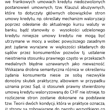
we frankowych umowach kredytu niedozwolonych
postanowień umownych, tzw. Klauzul abuzywnych,
które to dotyczyły głównych obowiązków stron
umowy kredytu, np. określały mechanizm waloryzacji
poprzez odesłanie do aktualnego kursu waluty w
banku, bądź stanowiły o
wysokości udzielonego
kredytu niniejsze umowy kredytu nie mogą być
utrzymane w mocy, a wobec powyższego zasadnym
jest żądanie wyrażane w większości składanych do
sądów przez konsumentów pozwów tj. ustalenie
nieistnienia stosunku prawnego często w przekazach
medialnych błędnie uznawanych jako nieważność.
Wskazana drobna semantyczna różnica w określeniu
żądania konsumenta niesie ze sobą niezwykle
donośny skutek praktyczny, albowiem w przypadku
uznania przez Sąd, iż stosunek prawny stwierdzony
umową kredytu waloryzowaną do CHF nie istnieje, to
rozliczenie stron zostanie dokonane na podstawie
tzw. Teorii dwóch kondycji, która w praktyce oznacza,
iż strony są zobowiązane do zwrotu wszystkiego co